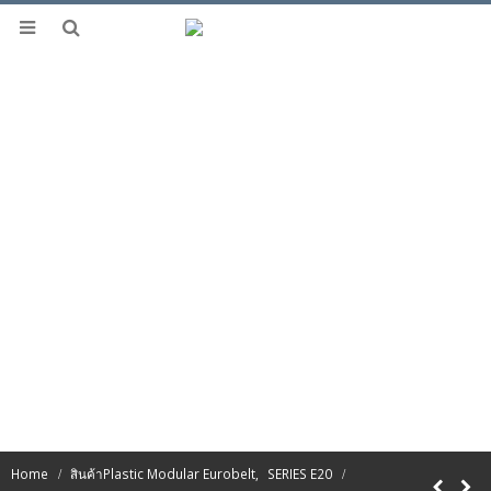
Home
สินค้า
Plastic Modular Eurobelt
,
SERIES E20