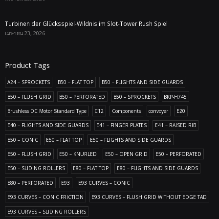
Turbinen der Glücksspiel-Wildnis im Slot-Tower Rush Spiel
เมษายน 23, 2026
Product Tags
A24 – SPROCKETS
B50 – FLAT TOP
B50 – FLIGHTS AND SIDE GUARDS
B50 – FLUSH GRID
B50 – PERFORATED
B50 – SPROCKETS
BKP-H745
Brushless DC Motor Standard Type
C12
Components
convoyer
E20
E40 – FLIGHTS AND SIDE GUARDS
E41 – FINGER PLATES
E41 – RAISED RIB
E50 – CONIC
E50 – FLAT TOP
E50 – FLIGHTS AND SIDE GUARDS
E50 – FLUSH GRID
E50 – KNURLED
E50 – OPEN GRID
E50 – PERFORATED
E50 – SLIDING ROLLERS
E80 – FLAT TOP
E80 – FLIGHTS AND SIDE GUARDS
E80 – PERFORATED
E93
E93 CURVES – CONIC
E93 CURVES – CONIC FRICTION
E93 CURVES – FLUSH GRID WITHOUT EDGE TAD
E93 CURVES – SLIDING ROLLERS