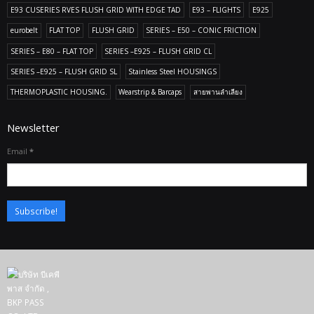
E93 CUSERIES RVES FLUSH GRID WITH EDGE TAD
E93 – FLIGHTS
E925
eurobelt
FLAT TOP
FLUSH GRID
SERIES – E50 – CONIC FRICTION
SERIES – E80 – FLAT TOP
SERIES –E925 – FLUSH GRID CL
SERIES –E925 – FLUSH GRID SL
Stainless Steel HOUSINGS
THERMOPLASTIC HOUSING.
Wearstrip & Barcaps
สายพานลำเลียง
Newsletter
Email
*