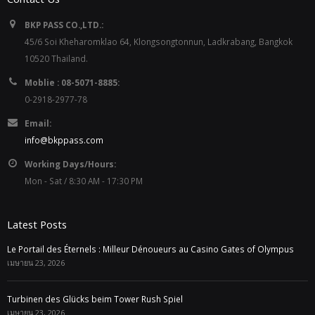
BKP PASS CO.,LTD.:
45/6 Soi Kheharomklao 64, Klongsongtonnun, Ladkrabang, Bangkok
10520 Thailand.
Moblie : 08-5071-8885:
0-2918-2977-78
Email:
info@bkppass.com
Working Days/Hours:
Mon - Sat / 8:30 AM - 17:30 PM
Latest Posts
Le Portail des Éternels : Milleur Dénoueurs au Casino Gates of Olympus
เมษายน 23, 2026
Turbinen des Glücks beim Tower Rush Spiel
เมษายน 23, 2026