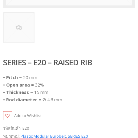
SERIES – E20 – RAISED RIB
• Pitch =
20 mm
• Open area =
32%
• Thickness =
15 mm
• Rod diameter =
Ø 4.6 mm
Add to Wishlist
รหัสสินค้า:
E20
หมวดหมู่:
Plastic Modular Eurobelt
,
SERIES E20