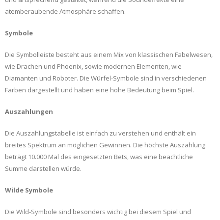
atemberaubende Atmosphäre schaffen.
Symbole
Die Symbolleiste besteht aus einem Mix von klassischen Fabelwesen,
wie Drachen und Phoenix, sowie modernen Elementen, wie
Diamanten und Roboter. Die Würfel-Symbole sind in verschiedenen
Farben dargestellt und haben eine hohe Bedeutung beim Spiel.
Auszahlungen
Die Auszahlungstabelle ist einfach zu verstehen und enthält ein
breites Spektrum an möglichen Gewinnen. Die höchste Auszahlung
beträgt 10.000 Mal des eingesetzten Bets, was eine beachtliche
Summe darstellen würde.
Wilde Symbole
Die Wild-Symbole sind besonders wichtig bei diesem Spiel und