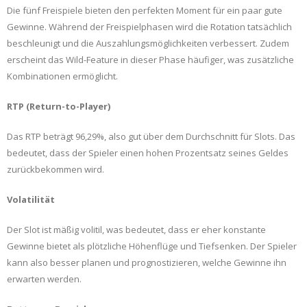
Die fünf Freispiele bieten den perfekten Moment für ein paar gute
Gewinne. Während der Freispielphasen wird die Rotation tatsächlich
beschleunigt und die Auszahlungsmöglichkeiten verbessert. Zudem
erscheint das Wild-Feature in dieser Phase häufiger, was zusätzliche
Kombinationen ermöglicht.
RTP (Return-to-Player)
Das RTP beträgt 96,29%, also gut über dem Durchschnitt für Slots. Das
bedeutet, dass der Spieler einen hohen Prozentsatz seines Geldes
zurückbekommen wird.
Volatilität
Der Slot ist mäßig volitil, was bedeutet, dass er eher konstante
Gewinne bietet als plötzliche Höhenflüge und Tiefsenken. Der Spieler
kann also besser planen und prognostizieren, welche Gewinne ihn
erwarten werden.