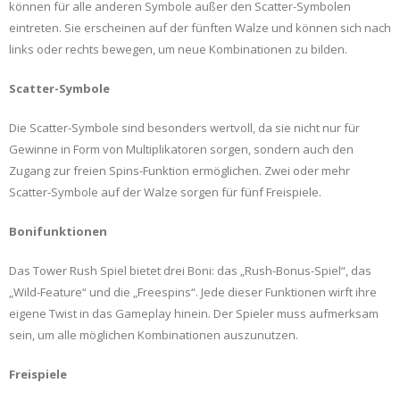
können für alle anderen Symbole außer den Scatter-Symbolen
eintreten. Sie erscheinen auf der fünften Walze und können sich nach
links oder rechts bewegen, um neue Kombinationen zu bilden.
Scatter-Symbole
Die Scatter-Symbole sind besonders wertvoll, da sie nicht nur für
Gewinne in Form von Multiplikatoren sorgen, sondern auch den
Zugang zur freien Spins-Funktion ermöglichen. Zwei oder mehr
Scatter-Symbole auf der Walze sorgen für fünf Freispiele.
Bonifunktionen
Das Tower Rush Spiel bietet drei Boni: das „Rush-Bonus-Spiel“, das
„Wild-Feature“ und die „Freespins“. Jede dieser Funktionen wirft ihre
eigene Twist in das Gameplay hinein. Der Spieler muss aufmerksam
sein, um alle möglichen Kombinationen auszunutzen.
Freispiele