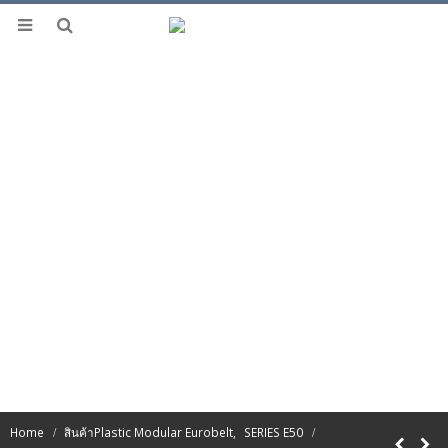
Home
สินค้า
Plastic Modular Eurobelt
,
SERIES E50