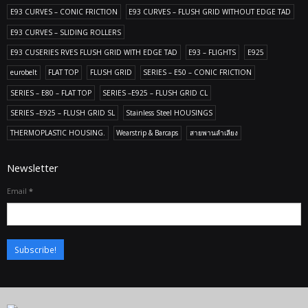
E93 CURVES – CONIC FRICTION
E93 CURVES – FLUSH GRID WITHOUT EDGE TAD
E93 CURVES – SLIDING ROLLERS
E93 CUSERIES RVES FLUSH GRID WITH EDGE TAD
E93 – FLIGHTS
E925
eurobelt
FLAT TOP
FLUSH GRID
SERIES – E50 – CONIC FRICTION
SERIES – E80 – FLAT TOP
SERIES –E925 – FLUSH GRID CL
SERIES –E925 – FLUSH GRID SL
Stainless Steel HOUSINGS
THERMOPLASTIC HOUSING.
Wearstrip & Barcaps
สายพานลำเลียง
Newsletter
Email
*