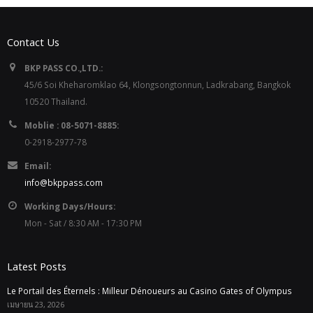
Contact Us
BKP PASS CO.,LTD.:
45/6 Soi Kheharomklao 64, Klongsongtonnun, Ladkrabang, Bangkok
10520 Thailand.
Moblie : 08-5071-8885:
0-2918-2977-78
Email:
info@bkppass.com
Working Days/Hours:
Mon - Sat / 8:30 AM - 17:30 PM
Latest Posts
Le Portail des Éternels : Milleur Dénoueurs au Casino Gates of Olympus
เมษายน 23, 2026