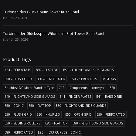
Turbinen des Glücks beim Tower Rush Spiel
เมษายน 23, 2026
Turbinen der Glücksspiel-Wildnis im Slot-Tower Rush Spiel
เมษายน 23, 2026
Product Tags
A24 – SPROCKETS
B50 – FLAT TOP
B50 – FLIGHTS AND SIDE GUARDS
B50 – FLUSH GRID
B50 – PERFORATED
B50 – SPROCKETS
BKP-H745
Brushless DC Motor Standard Type
C12
Components
convoyer
E20
E40 – FLIGHTS AND SIDE GUARDS
E41 – FINGER PLATES
E41 – RAISED RIB
E50 – CONIC
E50 – FLAT TOP
E50 – FLIGHTS AND SIDE GUARDS
E50 – FLUSH GRID
E50 – KNURLED
E50 – OPEN GRID
E50 – PERFORATED
E50 – SLIDING ROLLERS
E80 – FLAT TOP
E80 – FLIGHTS AND SIDE GUARDS
E80 – PERFORATED
E93
E93 CURVES – CONIC