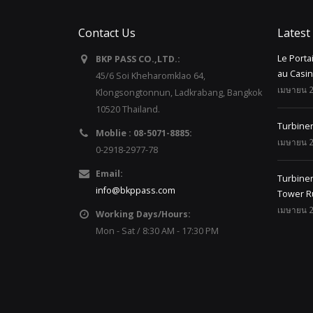
Contact Us
Latest
Le Porta
BKP PASS CO.,LTD.:
au Casi
45/6 Soi Kheharomklao 64,
เมษายน 2
Klongsongtonnun, Ladkrabang, Bangkok
10520 Thailand.
Turbine
Moblie : 08-5071-8885:
เมษายน 2
0-2918-2977-78
Email:
Turbinen
info@bkppass.com
Tower R
เมษายน 2
Working Days/Hours:
Mon - Sat / 8:30 AM - 17:30 PM