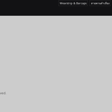
Wearstrip & Barcaps
สายพานลำเลียง
rved.