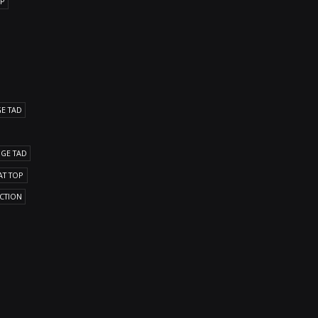
OP
GE TAD
DGE TAD
AT TOP
ICTION