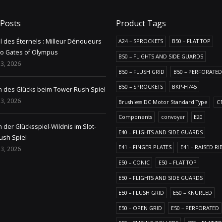
 Posts
Product Tags
il des Éternels : Milleur Dénoueurs
A24 – SPROCKETS
B50 – FLAT TOP
no Gates of Olympus
B50 – FLIGHTS AND SIDE GUARDS
3, 2026
B50 – FLUSH GRID
B50 – PERFORATED
B50 – SPROCKETS
BKP-H745
n des Glücks beim Tower Rush Spiel
3, 2026
Brushless DC Motor Standard Type
C
Components
convoyer
E20
 der Glücksspiel-Wildnis im Slot-
E40 – FLIGHTS AND SIDE GUARDS
ush Spiel
E41 – FINGER PLATES
E41 – RAISED RI
3, 2026
E50 – CONIC
E50 – FLAT TOP
E50 – FLIGHTS AND SIDE GUARDS
E50 – FLUSH GRID
E50 – KNURLED
E50 – OPEN GRID
E50 – PERFORATED