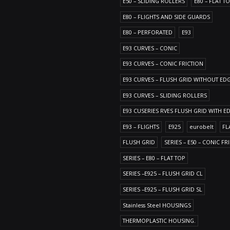
E50 – SLIDING ROLLERS
E80 – FLAT T
E80 – FLIGHTS AND SIDE GUARDS
E80 – PERFORATED
E93
E93 CURVES – CONIC
E93 CURVES – CONIC FRICTION
E93 CURVES – FLUSH GRID WITHOUT ED
E93 CURVES – SLIDING ROLLERS
E93 CUSERIES RVES FLUSH GRID WITH E
E93 – FLIGHTS
E925
eurobelt
FL
FLUSH GRID
SERIES – E50 – CONIC FR
SERIES – E80 – FLAT TOP
SERIES –E925 – FLUSH GRID CL
SERIES –E925 – FLUSH GRID SL
Stainless Steel HOUSINGS
THERMOPLASTIC HOUSING.